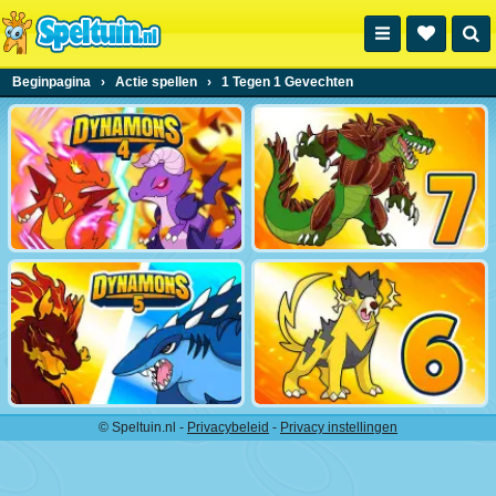
Beginpagina
›
Actie spellen
›
1 Tegen 1 Gevechten
© Speltuin.nl -
Privacybeleid
-
Privacy instellingen