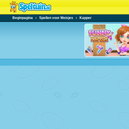
Beginpagina
›
Spellen voor Meisjes
›
Kapper