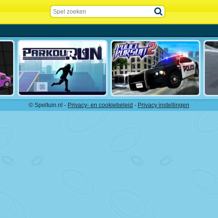
© Speltuin.nl -
Privacy- en cookiebeleid
-
Privacy instellingen