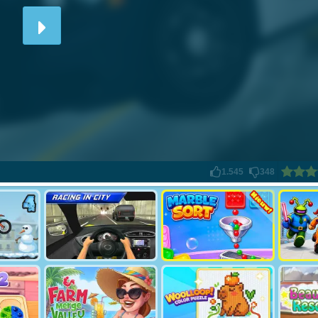
1.545
348