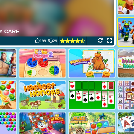
199
29