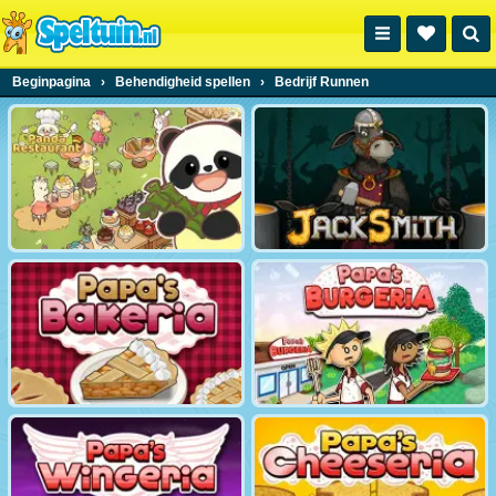
Beginpagina
›
Behendigheid spellen
›
Bedrijf Runnen