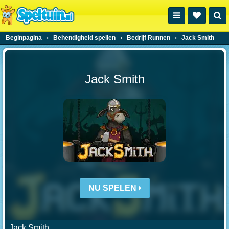
Beginpagina
›
Behendigheid spellen
›
Bedrijf Runnen
›
Jack Smith
Jack Smith
NU SPELEN
Jack Smith