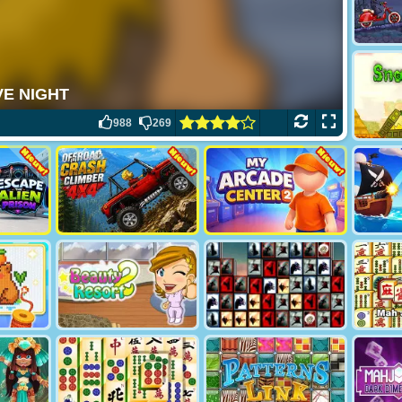
988
269