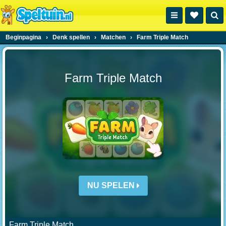
Beginpagina
›
Denk spellen
›
Matchen
›
Farm Triple Match
Farm Triple Match
NU SPELEN
Farm Triple Match