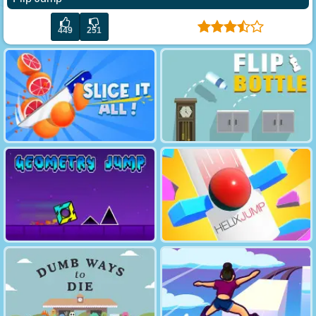
449
251