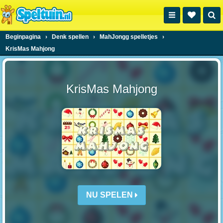
Beginpagina
›
Denk spellen
›
MahJongg spelletjes
›
KrisMas Mahjong
KrisMas Mahjong
NU SPELEN