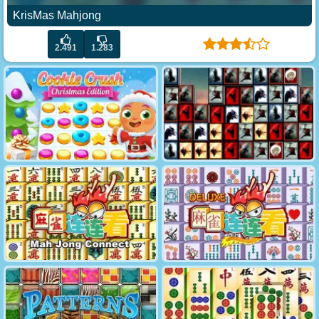
KrisMas Mahjong
2.491
1.283