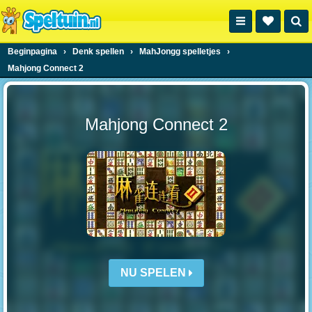
Beginpagina
›
Denk spellen
›
MahJongg spelletjes
›
Mahjong Connect 2
Mahjong Connect 2
NU SPELEN