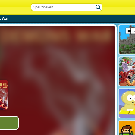
ns War