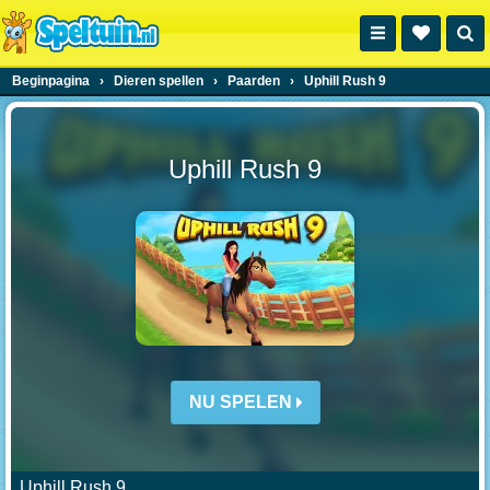
Beginpagina
›
Dieren spellen
›
Paarden
›
Uphill Rush 9
Uphill Rush 9
NU SPELEN
Uphill Rush 9