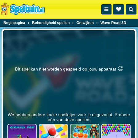
Beginpagina
›
Behendigheid spellen
›
Ontwijken
›
Wave Road 3D
🥴️
Dit spel kan niet worden gespeeld op jouw apparaat
We hebben andere leuke spelletjes voor je uitgezocht. Probeer
één van deze spellen!