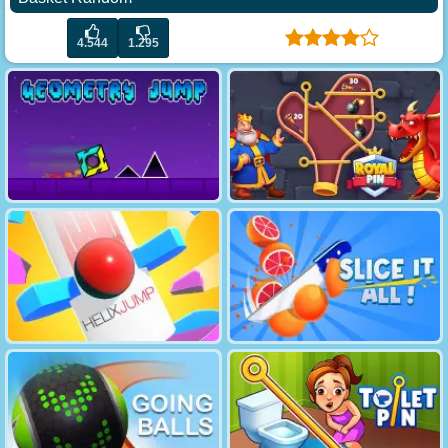
4.544
1.295