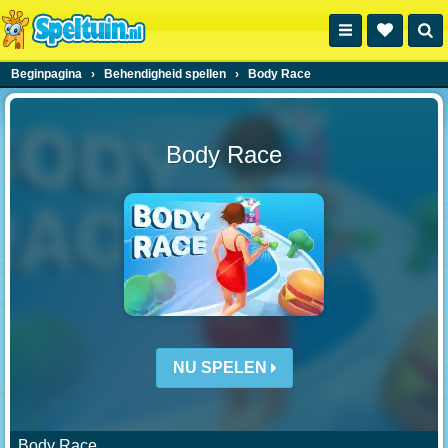
Beginpagina
›
Behendigheid spellen
›
Body Race
Body Race
NU SPELEN
Body Race