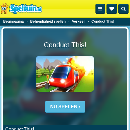
Beginpagina
›
Behendigheid spellen
›
Verkeer
›
Conduct This!
Conduct This!
NU SPELEN
Conduct This!