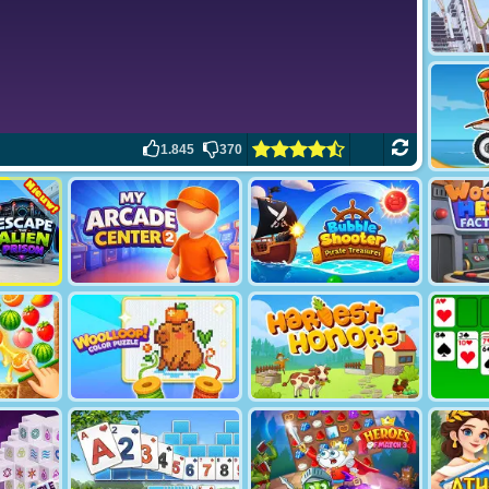
1.845
370