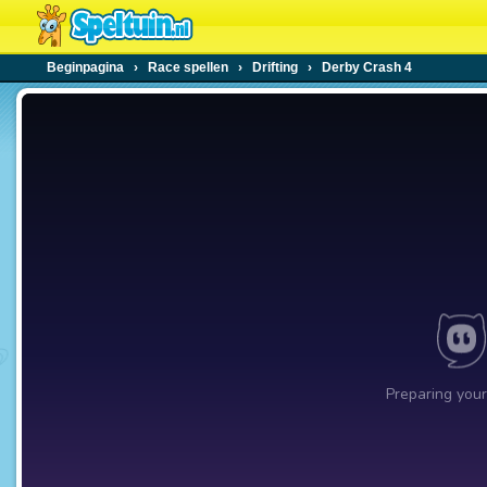
Beginpagina
›
Race spellen
›
Drifting
›
Derby Crash 4