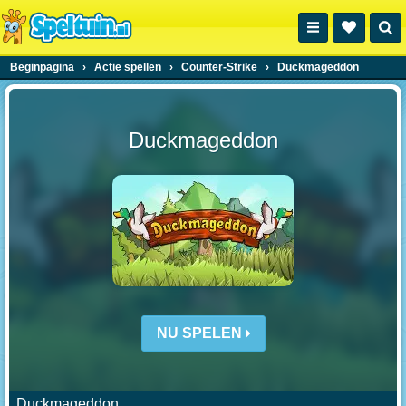
Beginpagina
›
Actie spellen
›
Counter-Strike
›
Duckmageddon
Duckmageddon
NU SPELEN
Duckmageddon