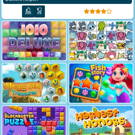
286
69