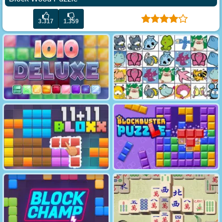
3.317
1.359