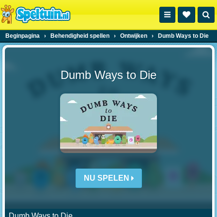
Beginpagina
›
Behendigheid spellen
›
Ontwijken
›
Dumb Ways to Die
Dumb Ways to Die
NU SPELEN
Dumb Ways to Die