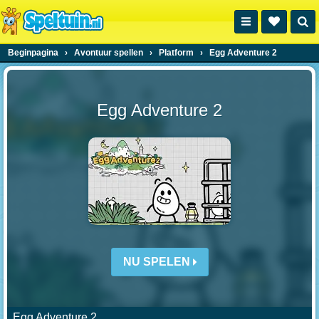
Beginpagina
›
Avontuur spellen
›
Platform
›
Egg Adventure 2
Egg Adventure 2
NU SPELEN
Egg Adventure 2