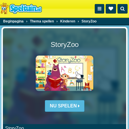
Beginpagina
›
Thema spellen
›
Kinderen
›
StoryZoo
StoryZoo
NU SPELEN
StoryZoo