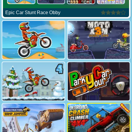
Epic Car Stunt Race Obby