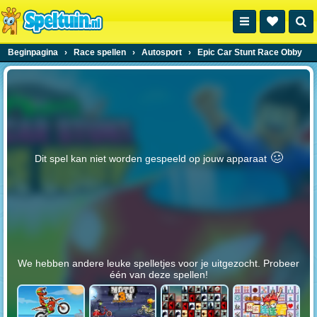
Beginpagina
›
Race spellen
›
Autosport
›
Epic Car Stunt Race Obby
🥴️
Dit spel kan niet worden gespeeld op jouw apparaat
We hebben andere leuke spelletjes voor je uitgezocht. Probeer
één van deze spellen!