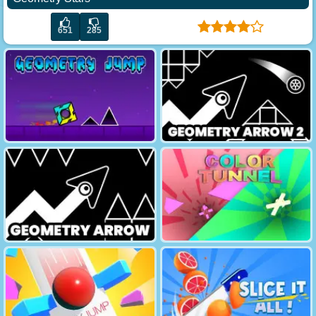
651
285