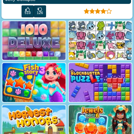
510
126