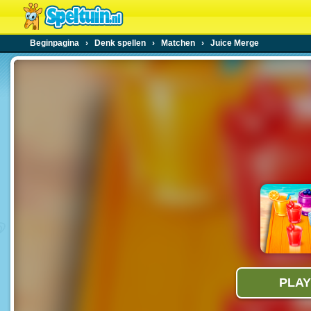
Beginpagina
›
Denk spellen
›
Matchen
›
Juice Merge