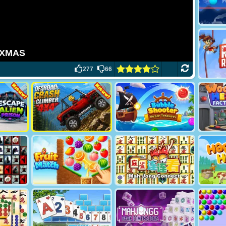
277
66