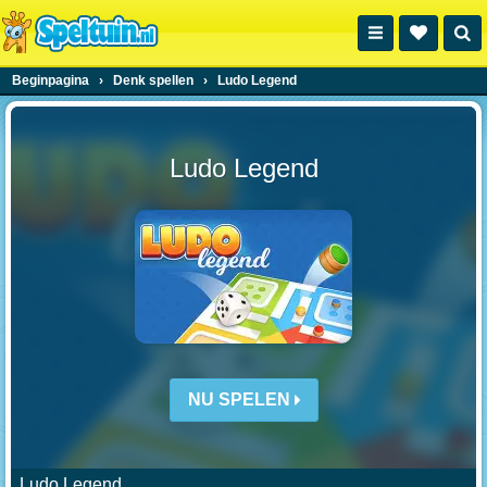
Beginpagina
›
Denk spellen
›
Ludo Legend
Ludo Legend
NU SPELEN
Ludo Legend