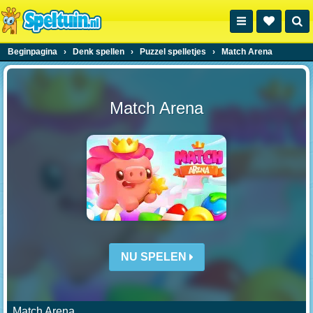
Beginpagina
›
Denk spellen
›
Puzzel spelletjes
›
Match Arena
Match Arena
NU SPELEN
Match Arena