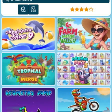
722
198