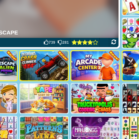
739
281