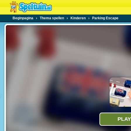
Beginpagina
›
Thema spellen
›
Kinderen
›
Parking Escape