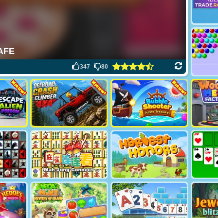
347
80