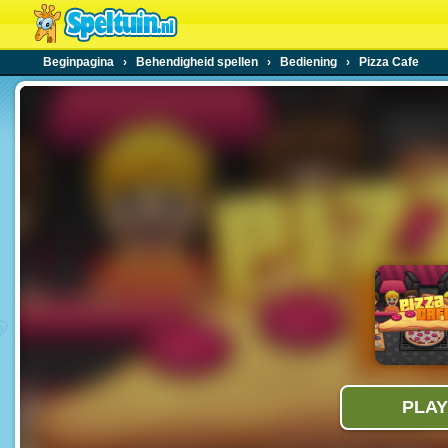
Beginpagina
›
Behendigheid spellen
›
Bediening
›
Pizza Cafe