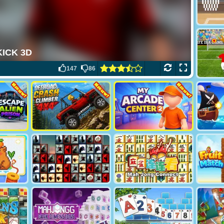
147
86