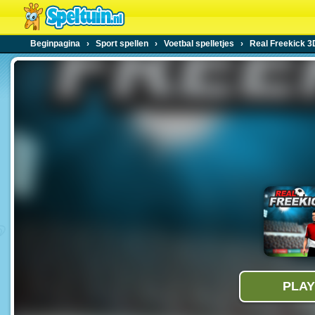
Beginpagina
›
Sport spellen
›
Voetbal spelletjes
›
Real Freekick 3