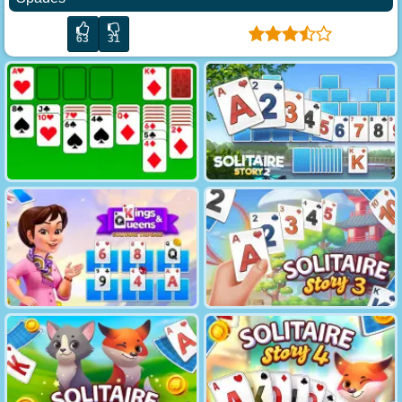
63
31