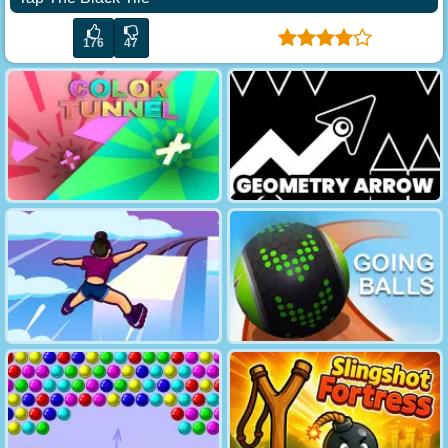
176
47