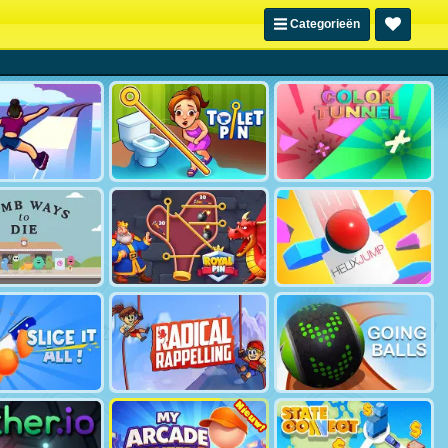
Categorieën