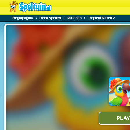
Beginpagina
›
Denk spellen
›
Matchen
›
Tropical Match 2