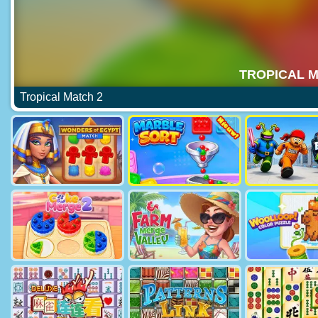
Tropical Match 2