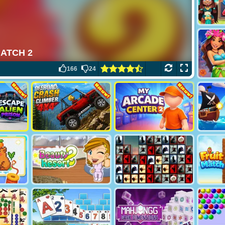
166
24