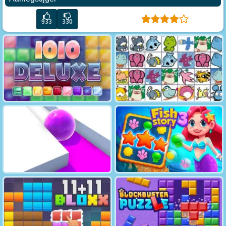
933
330