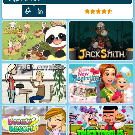
527
103