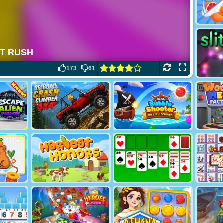
173
61