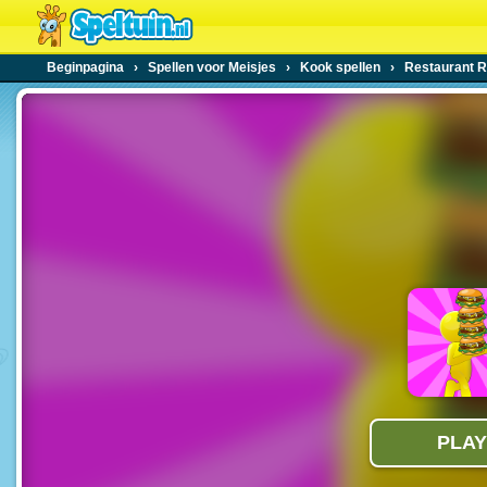
Beginpagina
›
Spellen voor Meisjes
›
Kook spellen
›
Restaurant 