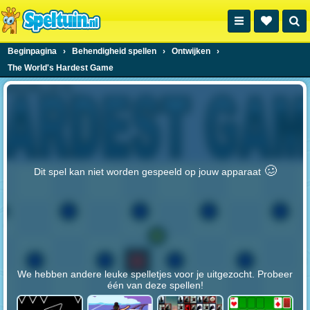
Beginpagina
›
Behendigheid spellen
›
Ontwijken
›
The World's Hardest Game
🥴️
Dit spel kan niet worden gespeeld op jouw apparaat
We hebben andere leuke spelletjes voor je uitgezocht. Probeer
één van deze spellen!