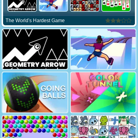
The World's Hardest Game