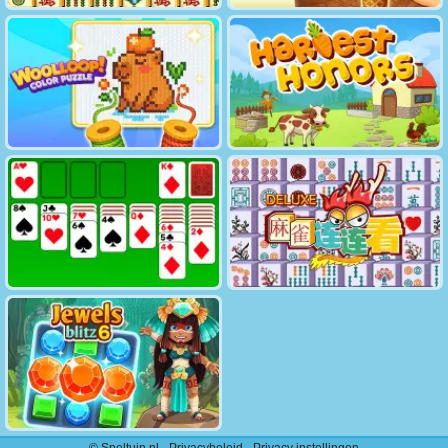
© Speltuin.nl -
Privacybeleid
-
Privacy instellingen