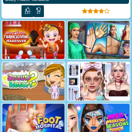
137
37