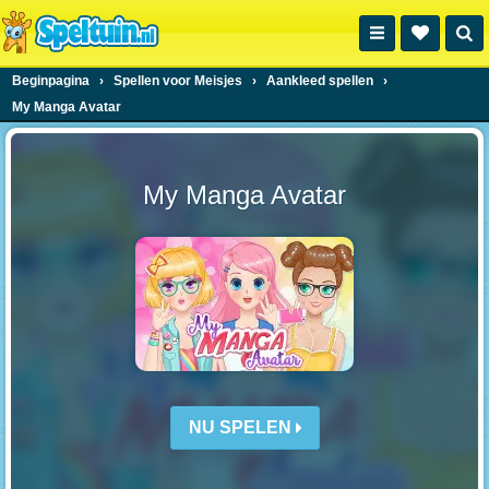
Beginpagina
›
Spellen voor Meisjes
›
Aankleed spellen
›
My Manga Avatar
My Manga Avatar
NU SPELEN