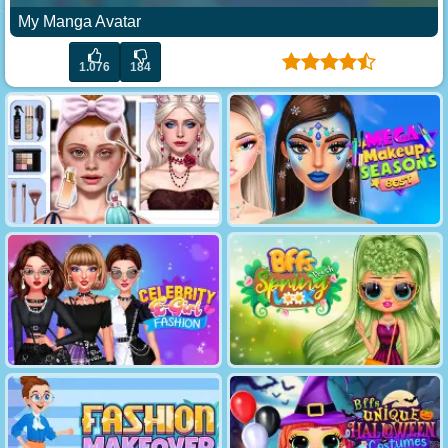
My Manga Avatar
1.076
184