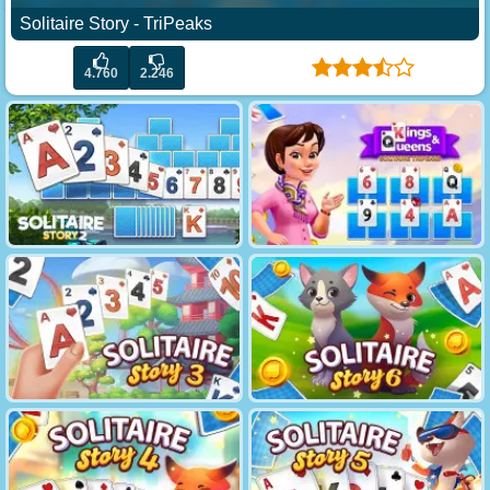
Solitaire Story - TriPeaks
4.760
2.246