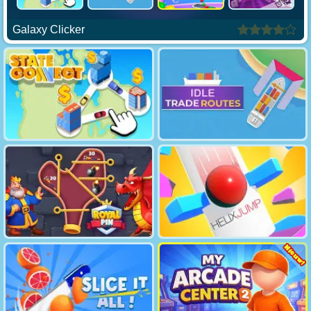
Galaxy Clicker